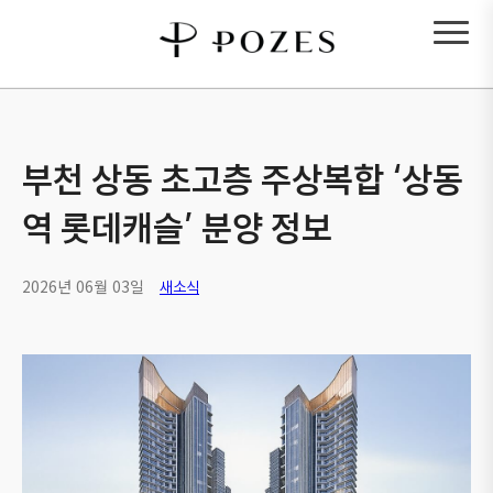
부천 상동 초고층 주상복합 ‘상동
역 롯데캐슬’ 분양 정보
2026년 06월 03일
새소식